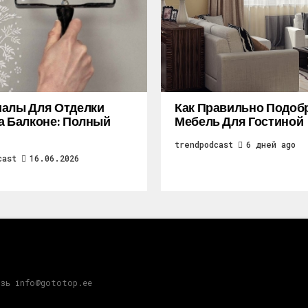
алы Для Отделки
Как Правильно Подоб
а Балконе: Полный
Мебель Для Гостиной
trendpodcast
6 дней ago
cast
16.06.2026
язь info@gototop.ee