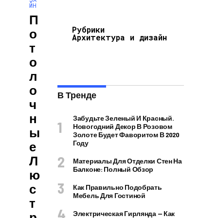
ЙН
П
Рубрики
О
Архитектура и дизайн
Т
О
Л
О
В Тренде
Ч
Н
Забудьте Зеленый И Красный.
Новогодний Декор В Розовом
Ы
Золоте Будет Фаворитом В 2020
Е
Году
Л
Материалы Для Отделки Стен На
Балконе: Полный Обзор
Ю
С
Как Правильно Подобрать
Мебель Для Гостиной
Т
Р
Электрическая Гирлянда — Как