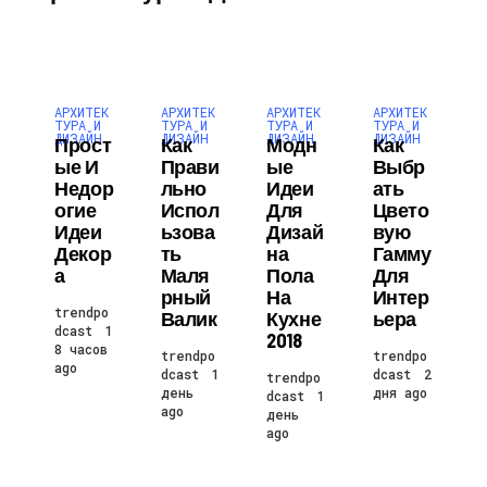
АРХИТЕК
АРХИТЕК
АРХИТЕК
АРХИТЕК
ТУРА И
ТУРА И
ТУРА И
ТУРА И
ДИЗАЙН
ДИЗАЙН
ДИЗАЙН
ДИЗАЙН
Прост
Как
Модн
Как
Ые И
Прави
Ые
Выбр
Недор
Льно
Идеи
Ать
Огие
Испол
Для
Цвето
Идеи
Ьзова
Дизай
Вую
Декор
Ть
На
Гамму
А
Маля
Пола
Для
Рный
На
Интер
trendpo
Валик
Кухне
Ьера
dcast
1
2018
8 часов
trendpo
trendpo
ago
dcast
1
dcast
2
trendpo
день
дня ago
dcast
1
ago
день
ago