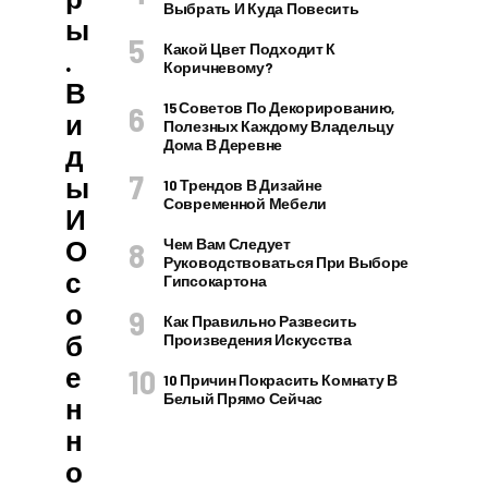
Выбрать И Куда Повесить
Ы
Какой Цвет Подходит К
.
Коричневому?
В
15 Советов По Декорированию,
И
Полезных Каждому Владельцу
Дома В Деревне
Д
Ы
10 Трендов В Дизайне
Современной Мебели
И
О
Чем Вам Следует
Руководствоваться При Выборе
С
Гипсокартона
О
Как Правильно Развесить
Б
Произведения Искусства
Е
10 Причин Покрасить Комнату В
Белый Прямо Сейчас
Н
Н
О