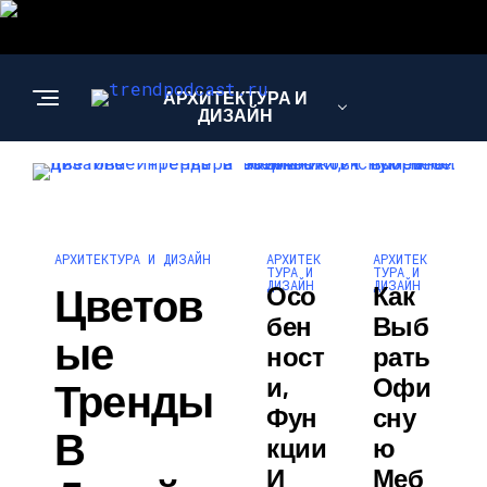
АРХИТЕКТУРА И
ДИЗАЙН
АРХИТЕК
АРХИТЕК
АРХИТЕКТУРА И ДИЗАЙН
ТУРА И
ТУРА И
ДИЗАЙН
ДИЗАЙН
Цветов
Осо
Как
Бен
Выб
Ые
Ност
Рать
И,
Офи
Тренды
Фун
Сну
В
Кции
Ю
И
Меб