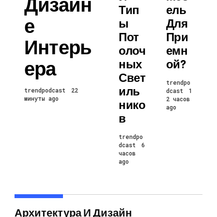
Дизайн
Тип
Ель
Е
Ы
Для
Пот
При
Интерь
Олоч
Емн
Ера
Ных
Ой?
Свет
trendpo
Иль
trendpodcast
22
dcast
1
минуты ago
2 часов
Нико
ago
В
trendpo
dcast
6
часов
ago
Архитектура И Дизайн