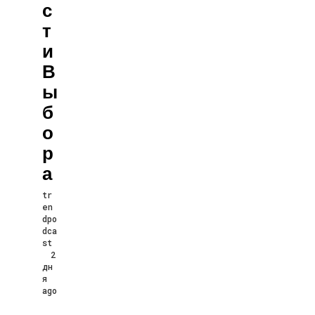
С
Т
И
В
Ы
Б
О
Р
А
tr
en
dpo
dca
st
2
дн
я
ago