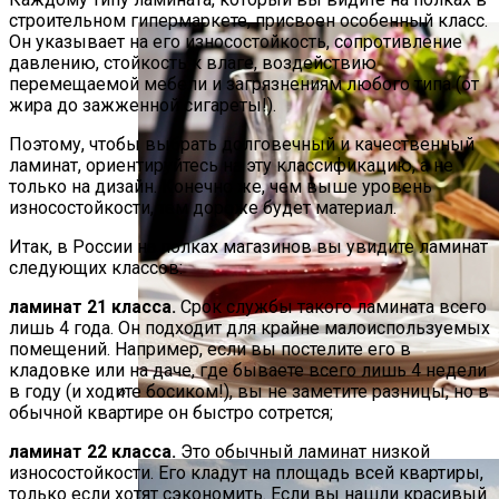
строительном гипермаркете, присвоен особенный класс.
Он указывает на его износостойкость, сопротивление
давлению, стойкость к влаге, воздействию
перемещаемой мебели и загрязнениям любого типа (от
жира до зажженной сигареты!).
Поэтому, чтобы выбрать долговечный и качественный
ламинат, ориентируйтесь на эту классификацию, а не
только на дизайн. Конечно же, чем выше уровень
износостойкости, тем дороже будет материал.
Итак, в России на полках магазинов вы увидите ламинат
следующих классов:
ламинат 21 класса.
Срок службы такого ламината всего
лишь 4 года. Он подходит для крайне малоиспользуемых
помещений. Например, если вы постелите его в
кладовке или на даче, где бываете всего лишь 4 недели
в году (и ходите босиком!), вы не заметите разницы, но в
обычной квартире он быстро сотрется;
Сервировка Стола По Знаку Зодиака
ламинат 22 класса.
Это обычный ламинат низкой
износостойкости. Его кладут на площадь всей квартиры,
только если хотят сэкономить. Если вы нашли красивый