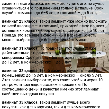
ламинат такого класса, вы можете купить его, но лучше
ограничиться его применением только в спальне. Срок
службы ламината до 6–8 лет, в гостиной — до 5 лет;
ламинат 23 класса.
Такой ламинат уже можно положить
по всей квартире — в гостиной, прихожей плюс во всех
остальных комнатах. Срок службы, внимание, до 10 лет!
Правда, это все еще экономичный вариант. То есть
можно выбрать и еще более стойкий ламинат;
ламинат 31 класса.
По правилам этот ламинат уже
действительно относится к настоящим износостойким
материалам. Срок его службы в жилых помещениях —
до 12 лет, в коммерческих — до 3 лет.
ламинат 32 класса.
Такой ламинат служит в жилых
помещениях до 15 лет, в коммерческих — около 5 лет.
Этот ламинат выбирают те, кто хочет, чтобы и через 10
Фотообои Расширяющие
лет ремонт выглядел свежим и красивым. По
Пространство Комнаты
соотношению цены и качества именно этот ламинат —
наиболее выгодная покупка.
ламинат 33 класса.
Такой ламинат лучше всего
покупать как для квартиры, так и для коммерческого