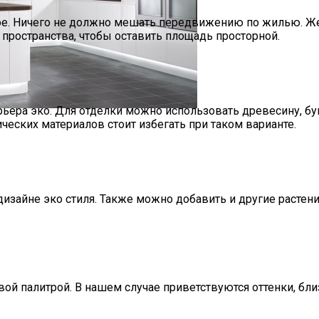
ое. Ничего не должно мешать передвижению по жилью. Же
пространства, чтобы оставить площадь просторной.
ьера эко. Для отделки можно использовать древесину, бу
ческих материалов стоит избегать при таком варианте.
 Мебели, Чтобы Не Прогадать С Комфортом
изайне эко стиля. Также можно добавить и другие растен
ой палитрой. В нашем случае приветствуются оттенки, бли