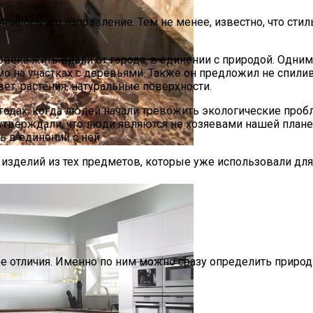
явилось это направление. Тем не менее, известно, что сти
века жить вдали от города, в единении с природой. Одним
о на участках с деревьями. Также он предложил не спилива
ет, растения, натуральные поверхности.
годах, когда людей начали тревожить экологические проб
 утверждали, что люди являются не хозяевами нашей плане
ь в единении с ней.
 изделий из тех предметов, которые уже использовали дл
И Недостатки Рабочих Поверхностей Из Разного Камн
е отличия. Именно по ним можно сразу определить природ