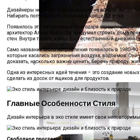
Дизайнеры не могут точно ответить на вопрос, когда по
Набирать популярность он начал в конце XX века.
Появилось это направление благодаря стремлению чело
архитектор Алвар Аалто. Он придумал строить дома прям
стен. Внутри такого жилья был естественный дневной св
Само название этого направления появилось в 1980-90 
которые касались загрязнения воздуха, водоемов. Они
доказать, насколько важно ценить, беречь природу, жит
Одна из интересных идей течения – это создание новых
Каменные Столешницы – Преимущества 
сделать из досок от ящиков для продуктов.
Главные Особенности Стиля
Дизайн интерьера в эко стиле имеет свои неповторимы
Свободное пространство