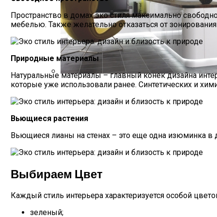
Пространство в домах эко стиля максимально свободн
мебелью. Также желательно отказаться от зонирования 
Природные материалы
Натуральные материалы – главный конек дизайна интер
которые уже использовали ранее. Синтетических и хими
На Что Обратить Внимания При Выборе
Вьющиеся растения
Вьющиеся лианы на стенах – это еще одна изюминка в д
Выбираем Цвет
Каждый стиль интерьера характеризуется особой цветов
зеленый;