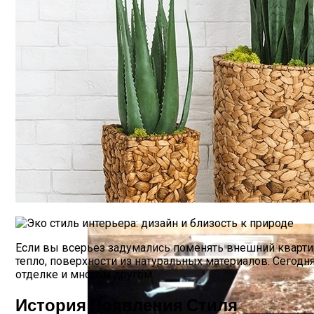
Как Выбрать Правильный Диван Еврок
Если вы всерьез задумались поменять внешний квартиры
тепло, поверхности из натуральных материалов. Сегодн
отделке и многом другом.
История Появления Стиля