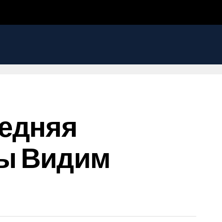
ледняя
Мы Видим