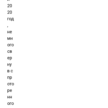
20
20
год
,
не
мн
ого
св
ер
ну
в с
пр
ото
ре
нн
ого