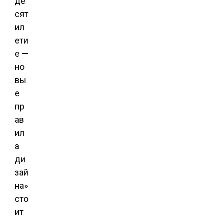
де
сят
ил
ети
е —
но
вы
е
пр
ав
ил
а
ди
зай
на»
сто
ит