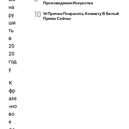
Произведения Искусства
10 Причин Покрасить Комнату В Белый
Прямо Сейчас
К
фр
азе
«но
во
е