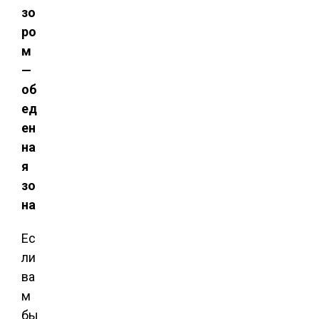
зо
ро
м
—
об
ед
ен
на
я
зо
на
Ес
ли
ва
м
бы