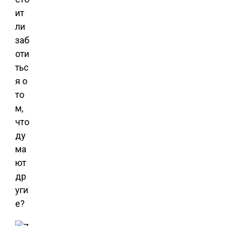
ит
ли
заб
оти
тьс
я о
то
м,
что
ду
ма
ют
др
уги
е?