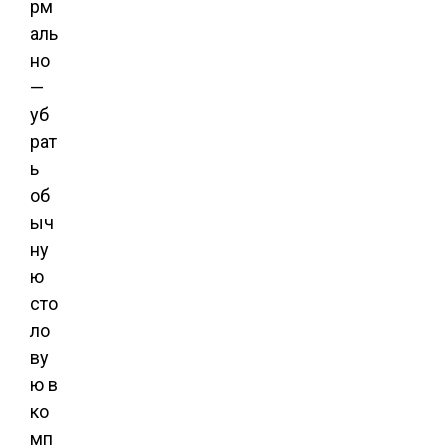
рм
аль
но
—
уб
рат
ь
об
ыч
ну
ю
сто
ло
ву
ю в
ко
мп