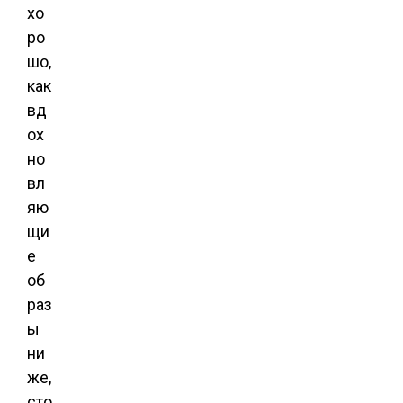
хо
ро
шо,
как
вд
ох
но
вл
яю
щи
е
об
раз
ы
ни
же,
сто