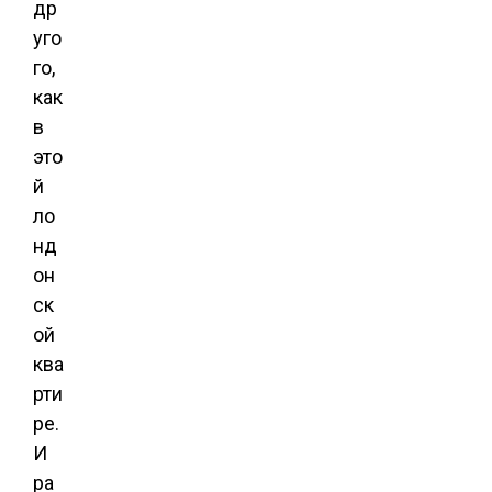
др
уго
го,
как
в
это
й
ло
нд
он
ск
ой
ква
рти
ре.
И
ра