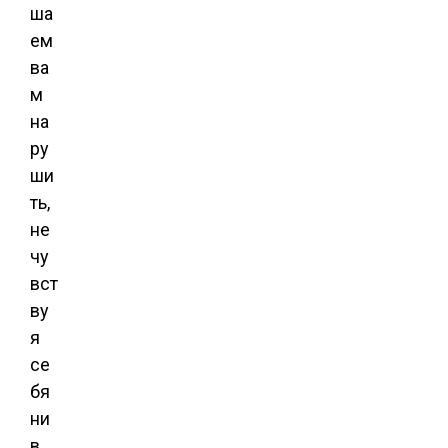
ша
ем
ва
м
на
ру
ши
ть,
не
чу
вст
ву
я
се
бя
ни
в