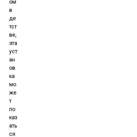
ом
в
де
тст
ве,
эта
уст
ан
ов
ка
мо
же
т
по
каз
ать
ся