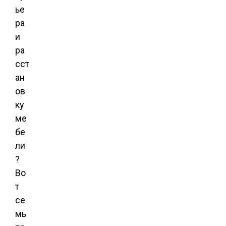
ье
ра
и
ра
сст
ан
ов
ку
ме
бе
ли
?
Во
т
се
мь