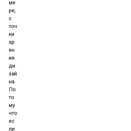
ме
ре,
с
точ
ки
зр
ен
ия
ди
зай
на.
По
то
му
что
ес
ли