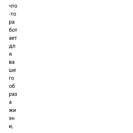
что
-то
ра
бот
ает
дл
я
ва
ше
го
об
раз
а
жи
зн
и,