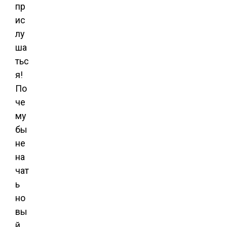
пр
ис
лу
ша
тьс
я!
По
че
му
бы
не
на
чат
ь
но
вы
й