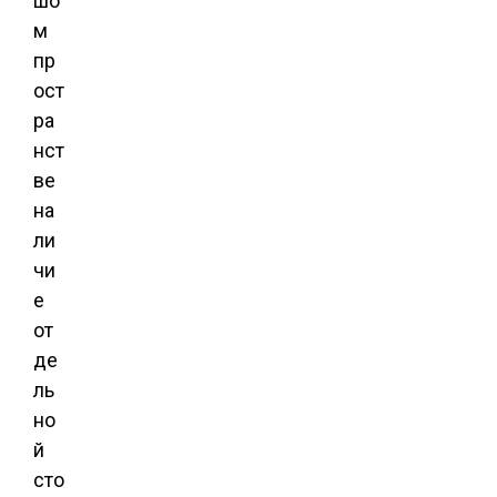
шо
м
пр
ост
ра
нст
ве
на
ли
чи
е
от
де
ль
но
й
сто