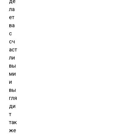
де
ла
ет
ва
с
сч
аст
ли
вы
ми
и
вы
гля
ди
т
так
же