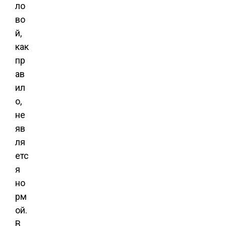
ло
во
й,
как
пр
ав
ил
о,
не
яв
ля
етс
я
но
рм
ой.
В