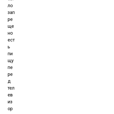
ло
зап
ре
ще
но
ест
ь
пи
щу
пе
ре
д
тел
ев
из
ор