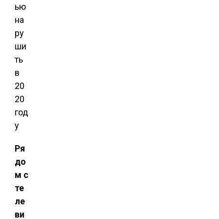
Ря
до
м с
те
ле
ви