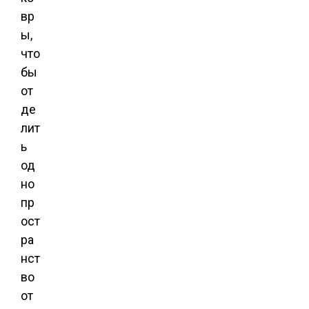
вр
ы,
что
бы
от
де
лит
ь
од
но
пр
ост
ра
нст
во
от