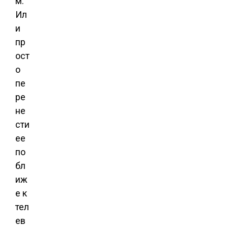
м.
Ил
и
пр
ост
о
пе
ре
не
сти
ее
по
бл
иж
е к
тел
ев