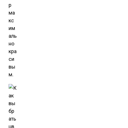
р
ма
кс
им
аль
но
кра
си
вы
м.