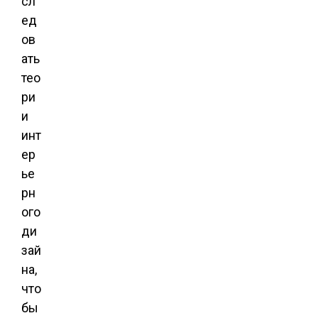
сл
ед
ов
ать
тео
ри
и
инт
ер
ье
рн
ого
ди
зай
на,
что
бы