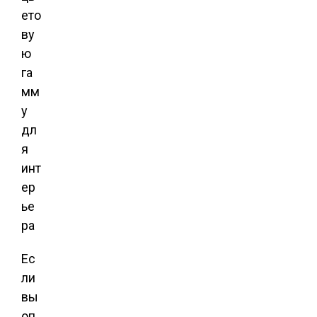
Ес
ли
вы
оп