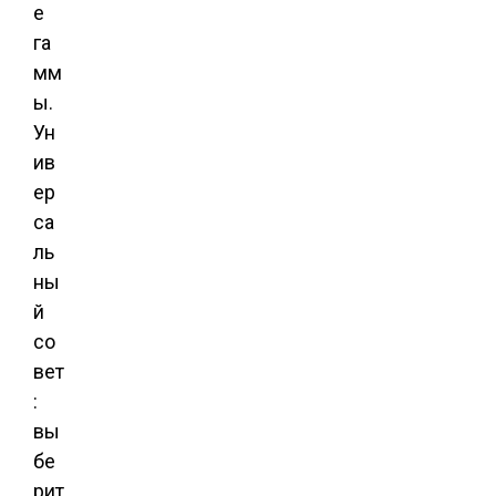
е
га
мм
ы.
Ун
ив
ер
са
ль
ны
й
со
вет
:
вы
бе
рит