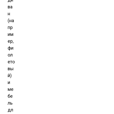
ва
н
(на
пр
им
ер,
фи
ол
ето
вы
й)
и
ме
бе
ль
дл