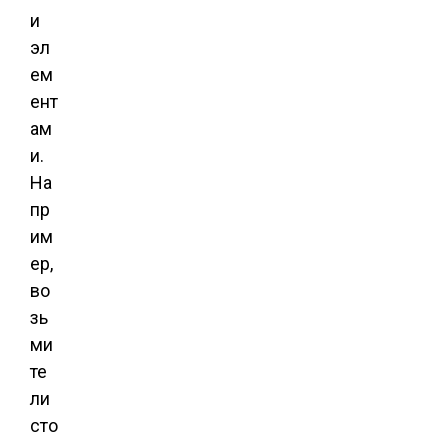
и
эл
ем
ент
ам
и.
На
пр
им
ер,
во
зь
ми
те
ли
сто