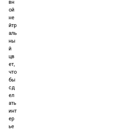
вн
ой
не
йтр
аль
ны
й
цв
ет,
что
бы
сд
ел
ать
инт
ер
ье