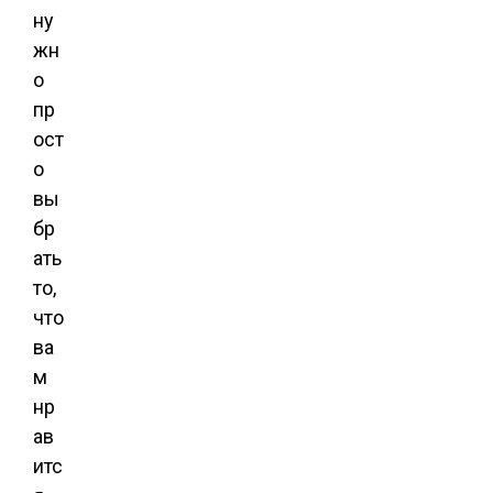
ну
жн
о
пр
ост
о
вы
бр
ать
то,
что
ва
м
нр
ав
итс