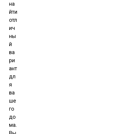
на
йти
отл
ич
ны
й
ва
ри
ант
дл
я
ва
ше
го
до
ма.
Вы