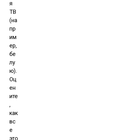
я
ТВ
(на
пр
им
ер,
бе
лу
ю).
Оц
ен
ите
,
как
вс
е
это