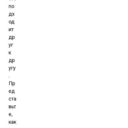
по
дх
од
ит
др
уг
к
др
угу
.
Пр
ед
ста
вьт
е,
как