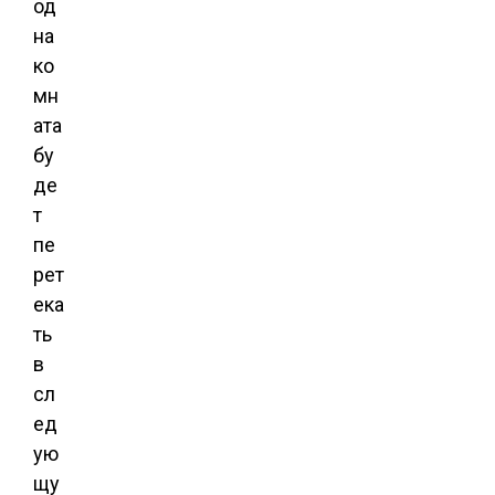
од
на
ко
мн
ата
бу
де
т
пе
рет
ека
ть
в
сл
ед
ую
щу