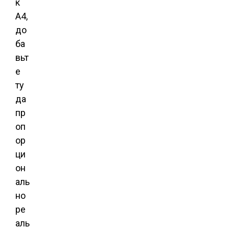
к
А4,
до
ба
вьт
е
ту
да
пр
оп
ор
ци
он
аль
но
ре
аль