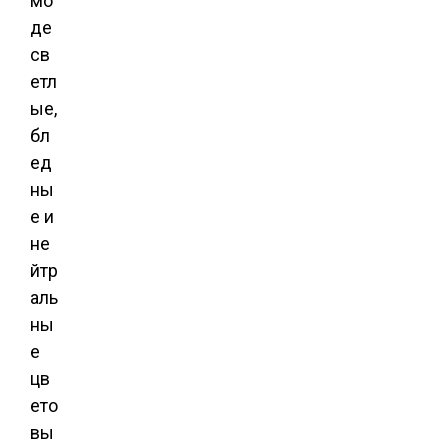
мо
де
св
етл
ые,
бл
ед
ны
е и
не
йтр
аль
ны
е
цв
ето
вы