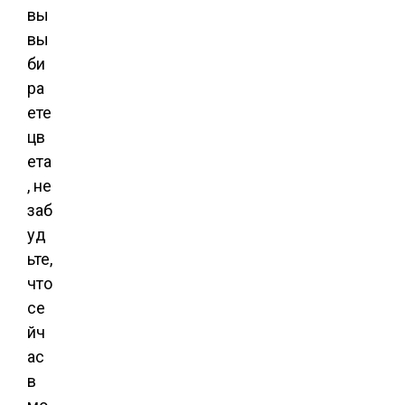
вы
вы
би
ра
ете
цв
ета
, не
заб
уд
ьте,
что
се
йч
ас
в