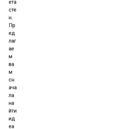
ета
сте
н.
Пр
ед
лаг
ае
м
ва
м
сн
ача
ла
на
йти
ид
еа