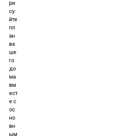
ри
су
йте
пл
ан
ва
ше
го
до
ма
вм
ест
е с
ос
но
вн
ым