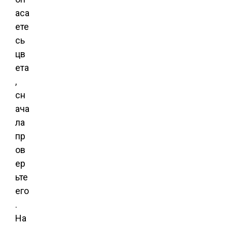
аса
ете
сь
цв
ета
,
сн
ача
ла
пр
ов
ер
ьте
его
.
На