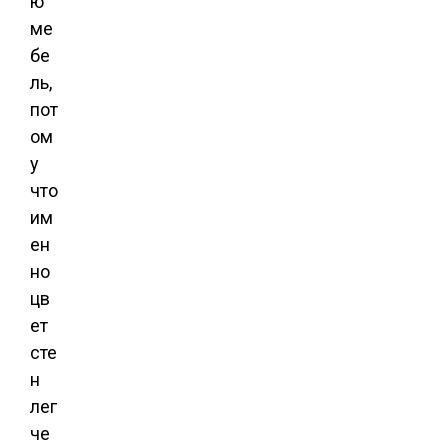
ю
ме
бе
ль,
пот
ом
у
что
им
ен
но
цв
ет
сте
н
лег
че