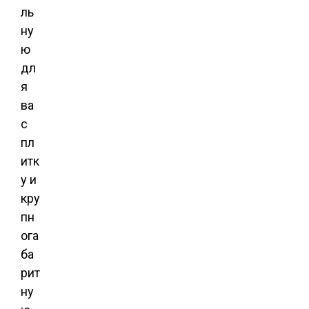
ль
ну
ю
дл
я
ва
с
пл
итк
у и
кру
пн
ога
ба
рит
ну