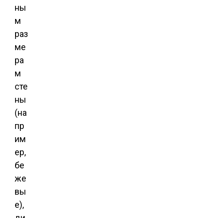
ны
м
раз
ме
ра
м
сте
ны
(на
пр
им
ер,
бе
же
вы
е),
ди