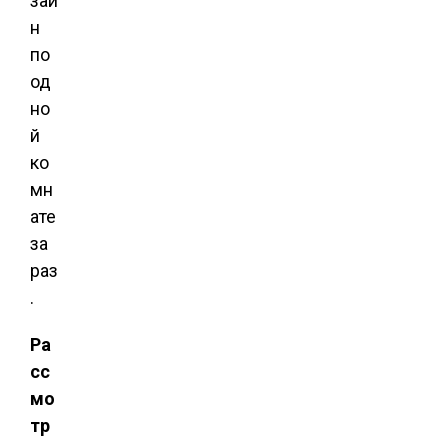
зай
н
по
од
но
й
ко
мн
ате
за
раз
.
Ра
сс
мо
тр