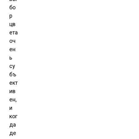
бо
р
цв
ета
оч
ен
ь
су
бъ
ект
ив
ен,
и
ког
да
де