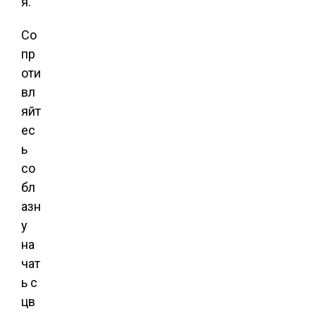
я.
Со
пр
оти
вл
яйт
ес
ь
со
бл
азн
у
на
чат
ь с
цв