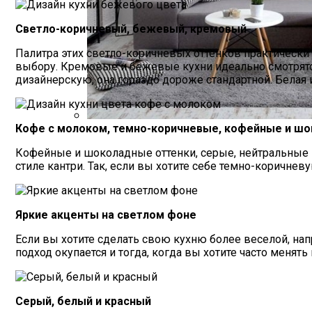
Светло-коричневый, бежевый, кремовый
Палитра этих светло-коричневых оттенков практически
выбору. Кремовые и бежевые кухни идеально смотрятся 
дизайнерскую, она гораздо дороже стандартной. Белая и
Кофе с молоком, темно-коричневые, кофейные и ш
Как Выбрать Правильный Диван Еврок
Кофейные и шоколадные оттенки, серые, нейтральные 
стиле кантри. Так, если вы хотите себе темно-коричне
Яркие акценты на светлом фоне
Если вы хотите сделать свою кухню более веселой, напр
подход окупается и тогда, когда вы хотите часто менят
Серый, белый и красный