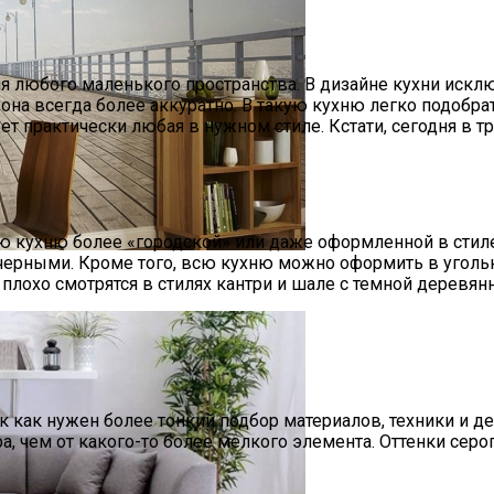
я любого маленького пространства. В дизайне кухни искл
 она всегда более аккуратно. В такую кухню легко подобра
дет практически любая в нужном стиле. Кстати, сегодня в
ою кухню более «городской» или даже оформленной в стиле
и черными. Кроме того, всю кухню можно оформить в уголь
 Комнаты
и плохо смотрятся в стилях кантри и шале с темной дерев
к как нужен более тонкий подбор материалов, техники и де
а, чем от какого-то более мелкого элемента. Оттенки сер