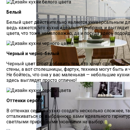
Белый
Белый цвет действительно является универсальным дл
ведь кажется, что кухня идеально прибрана, и выглядит
цвета, что тоже немаловажно, да и посуда здесь подой
Черный и черно-белый
Черный цвет стоит добавить тем, кто хочет сделать св
стены, а вот столешницы, фартук, техника могут быть 
Фотообои Расширяющие Пространство
Не бойтесь, что она у вас маленькая — небольшие кухн
здесь выглядят просто отлично!
Оттенки серого
В оттенках серого кухню создать несколько сложнее, та
отталкиваться от выбранного вами идеального гарнитур
светлыми природными нюансами на выбор.