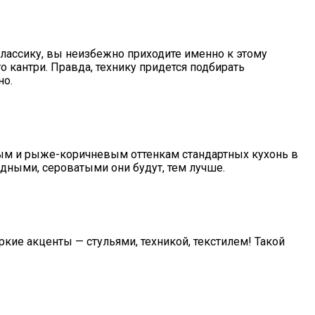
классику, вы неизбежно приходите именно к этому
о кантри. Правда, технику придется подбирать
но.
ым и рыже-коричневым оттенкам стандартных кухонь в
едными, сероватыми они будут, тем лучше.
яркие акценты — стульями, техникой, текстилем! Такой