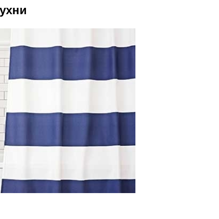
Кухни
нную Комнату