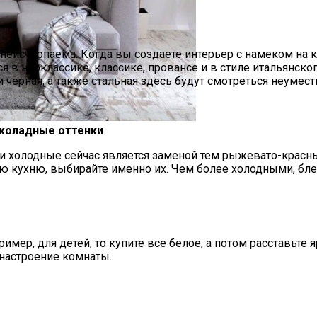
 неисчерпаема. Когда вы создаете интерьер с намеком на 
в неоклассике, классике, провансе и в стиле итальянског
 черная, а также стальная здесь будут смотреться неумест
околадные оттенки
нижку
и холодные сейчас является заменой тем рыжевато-красн
вую кухню, выбирайте именно их. Чем более холодными, бл
имер, для детей, то купите все белое, а потом расставьте 
ь настроение комнаты.