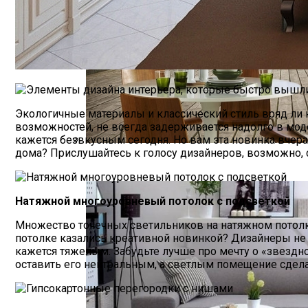
Экологичные материалы и классический стиль вряд ли 
возможностей, не всегда задерживается надолго в мод
кажется безвкусным сегодня. Но вам эта новинка вчера
дома? Прислушайтесь к голосу дизайнеров, возможно, се
Фотообои Расширяющие Пространство
Натяжной многоуровневый потолок с подсветкой
Множество точечных светильников на натяжном потолке
потолке казались креативной новинкой? Дизайнеры не 
кажется тяжелым. Забудьте лучше про мечту о «звездно
оставить его нейтральным, а светлым помещение сдел