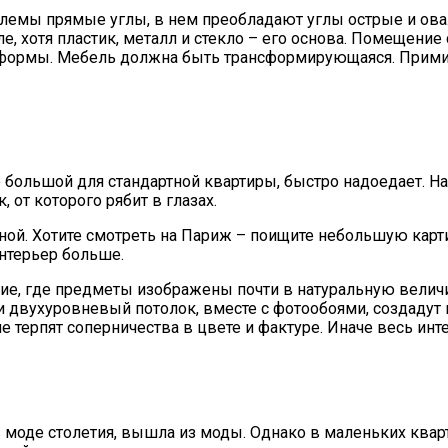
емлемы прямые углы, в нем преобладают углы острые и ов
, хотя пластик, металл и стекло – его основа. Помещение
е формы. Мебель должна быть трансформирующаяся. Примит
 большой для стандартной квартиры, быстро надоедает. Н
 от которого рябит в глазах.
ной. Хотите смотреть на Париж – поищите небольшую карти
интерьер больше.
акие, где предметы изображены почти в натуральную вели
 и двухуровневый потолок, вместе с фотообоями, создадут
е терпят соперничества в цвете и фактуре. Иначе весь инт
 в моде столетия, вышла из моды. Однако в маленьких ква