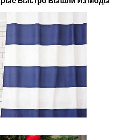
торые Быстро Вышли Из Моды
нную Комнату