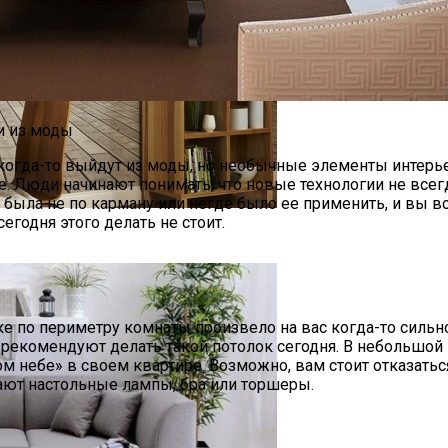
когда-то выйдут из моды, но необычные элементы интерь
е. Люди начинают понимать, что новые технологии не все
 была не по карману или негде было ее применить, и вы вс
годня этого делать не стоит.
 Комнаты
 по периметру комнаты произвело на вас когда-то сильно
рекомендуют делать такой потолок сегодня. В небольшой к
м небе» в своем квартире. Возможно, вам стоит отказатьс
ают настольные лампы, бра или торшеры.