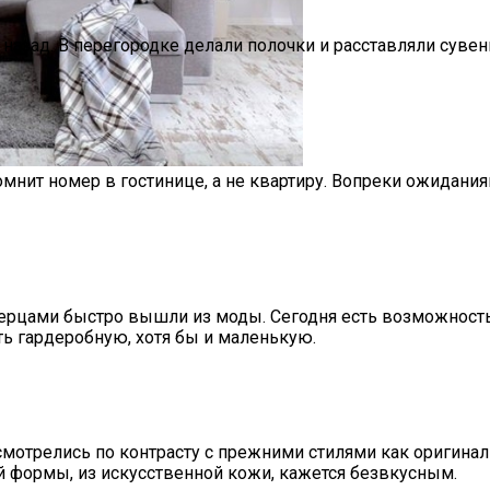
 назад. В перегородке делали полочки и расставляли суве
омнит номер в гостинице, а не квартиру. Вопреки ожидани
нижку
рцами быстро вышли из моды. Сегодня есть возможность 
ть гардеробную, хотя бы и маленькую.
смотрелись по контрасту с прежними стилями как оригиналь
й формы, из искусственной кожи, кажется безвкусным.