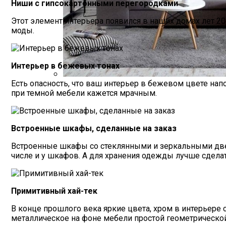
Ниши с гипсокартонными перегородками
Этот элемент интерьера появился в наших домах лет 20
моды.
Интерьер в бежевых тонах
Есть опасность, что ваш интерьер в бежевом цвете нап
Как Выбрать Правильный Диван Еврок
при темной мебели кажется мрачным.
Встроенные шкафы, сделанные на заказ
Встроенные шкафы со стеклянными и зеркальными две
числе и у шкафов. А для хранения одежды лучше сдела
Примитивный хай-тек
В конце прошлого века яркие цвета, хром в интерьере 
металлическое на фоне мебели простой геометрическо