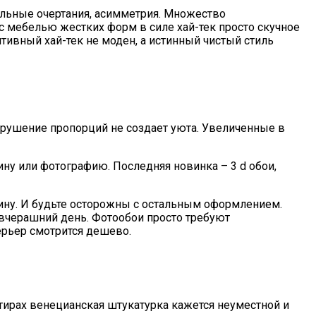
альные очертания, асимметрия. Множество
 с мебелью жестких форм в силе хай-тек просто скучное
ивный хай-тек не моден, а истинный чистый стиль
арушение пропорций не создает уюта. Увеличенные в
ну или фотографию. Последняя новинка – 3 d обои,
чину. И будьте осторожны с остальным оформлением.
 вчерашний день. Фотообои просто требуют
ерьер смотрится дешево.
ртирах венецианская штукатурка кажется неуместной и